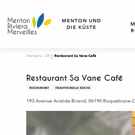
Aller
au
contenu
MENTON UND
M
principal
DIE KÜSTE
R
Startseite – DE
Restaurant Sa Vane Café
Restaurant Sa Vane Café
RESTAURANT
TRADITIONELLE KÜCHE
193 Avenue Aristide Briand, 06190 Roquebrune-