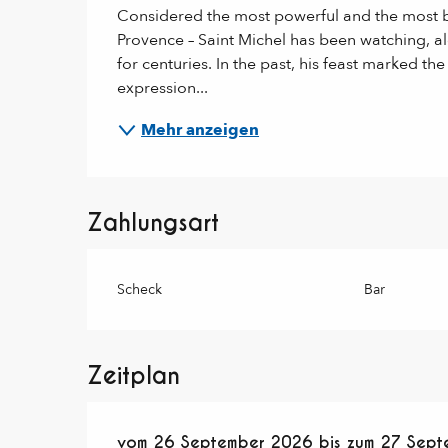
Considered the most powerful and the most beau
Provence – Saint Michel has been watching, al
for centuries. In the past, his feast marked the
expression...
Mehr anzeigen
Zahlungsart
Scheck
Bar
Zeitplan
vom
vom
26 September 2026
26 September 2026
bis zum
bis zum
27 Sept
27 Sept