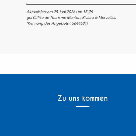
Aktualisiert am 25 Juni 2026 Um 15:26
gei Office de Tourisme Menton, Riviera & Merveilles
(Kennung des Angebots :
5644681
)
Zu uns kommen