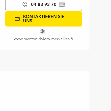
04 83 93 70
▒▒
KONTAKTIEREN SIE
UNS
www.menton-riviera-merveilles.fr