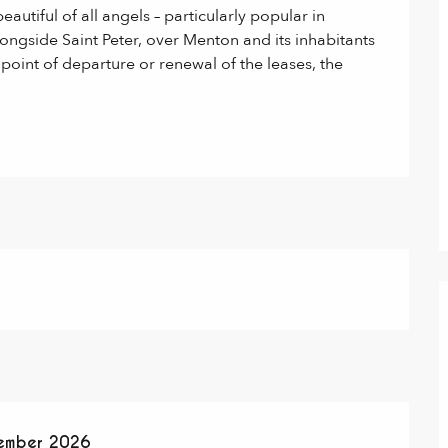
tiful of all angels – particularly popular in 
ongside Saint Peter, over Menton and its inhabitants 
 point of departure or renewal of the leases, the 
ember 2026
ember 2026