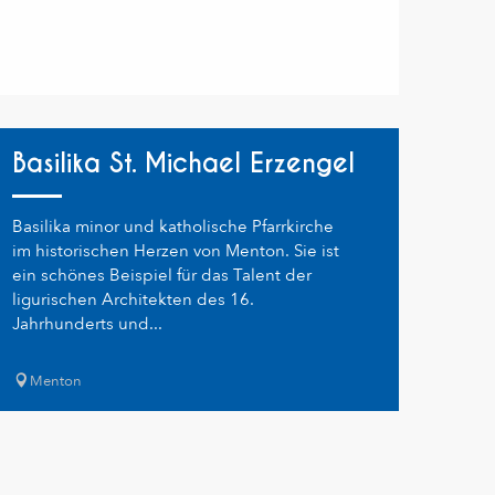
Basilika St. Michael Erzengel
Basilika minor und katholische Pfarrkirche
im historischen Herzen von Menton. Sie ist
ein schönes Beispiel für das Talent der
ligurischen Architekten des 16.
Jahrhunderts und...
Menton