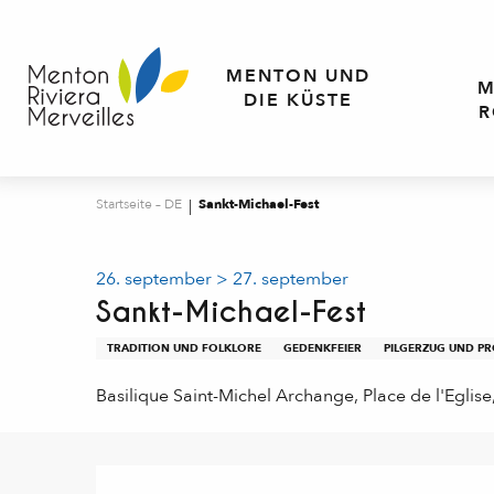
Aller
au
contenu
MENTON UND
M
principal
DIE KÜSTE
R
Startseite – DE
Sankt-Michael-Fest
26. september > 27. september
Sankt-Michael-Fest
TRADITION UND FOLKLORE
GEDENKFEIER
PILGERZUG UND P
Basilique Saint-Michel Archange, Place de l'Egli
Beschreibung