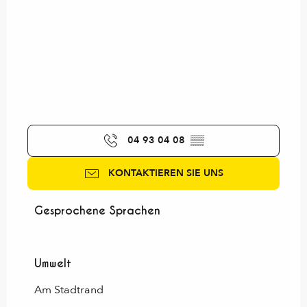
04 93 04 08
▒▒
KONTAKTIEREN SIE UNS
Gesprochene Sprachen
Gesprochene Sprachen
Umwelt
Umwelt
Am Stadtrand