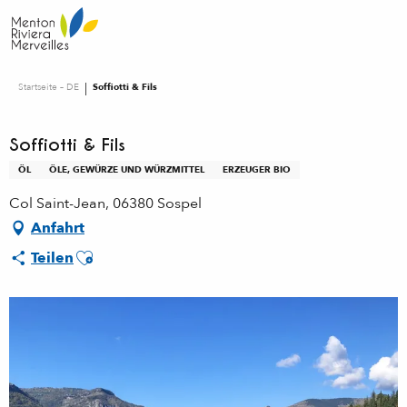
Aller
au
contenu
principal
Startseite – DE
Soffiotti & Fils
Soffiotti & Fils
ÖL
ÖLE, GEWÜRZE UND WÜRZMITTEL
ERZEUGER BIO
Col Saint-Jean, 06380 Sospel
Anfahrt
Ajouter aux favoris
Teilen