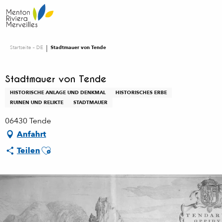
Aller
au
contenu
principal
Startseite – DE
Stadtmauer von Tende
Stadtmauer von Tende
HISTORISCHE ANLAGE UND DENKMAL
HISTORISCHES ERBE
RUINEN UND RELIKTE
STADTMAUER
06430 Tende
Anfahrt
Ajouter aux favoris
Teilen