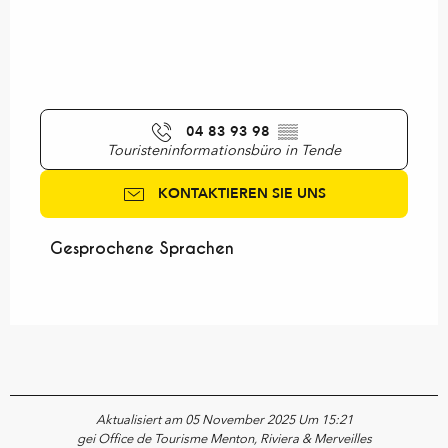
04 83 93 98
▒▒
Touristeninformationsbüro in Tende
KONTAKTIEREN SIE UNS
Gesprochene Sprachen
Gesprochene Sprachen
Aktualisiert am 05 November 2025 Um 15:21
gei Office de Tourisme Menton, Riviera & Merveilles