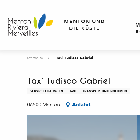
Aller
au
contenu
MENTON UND
M
principal
DIE KÜSTE
R
Startseite – DE
Taxi Tudisco Gabriel
Taxi Tudisco Gabriel
SERVICELEISTUNGEN
TAXI
TRANSPORTUNTERNEHMEN
06500 Menton
Anfahrt