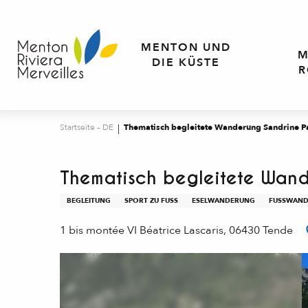
Aller
au
contenu
MENTON UND
M
principal
DIE KÜSTE
R
Startseite – DE
Thematisch begleitete Wanderung Sandrine P
Thematisch begleitete Wan
BEGLEITUNG
SPORT ZU FUSS
ESELWANDERUNG
FUSSWAND
1 bis montée VI Béatrice Lascaris, 06430 Tende