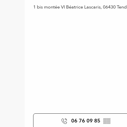
1 bis montée VI Béatrice Lascaris, 06430 Ten
06 76 09 85
▒▒