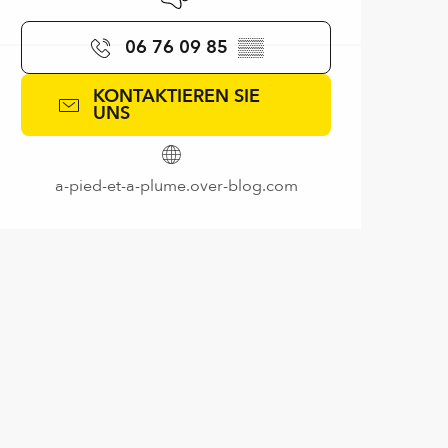
06 76 09 85
▒▒
KONTAKTIEREN SIE
UNS
a-pied-et-a-plume.over-blog.com