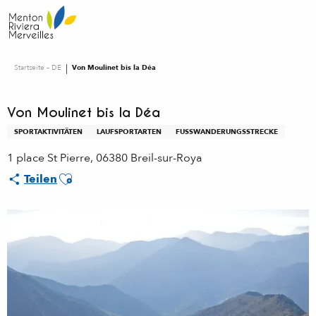
Aller
au
contenu
principal
Startseite – DE
Von Moulinet bis la Déa
Von Moulinet bis la Déa
SPORTAKTIVITÄTEN
LAUFSPORTARTEN
FUSSWANDERUNGSSTRECKE
1 place St Pierre, 06380 Breil-sur-Roya
Ajouter aux favoris
Teilen