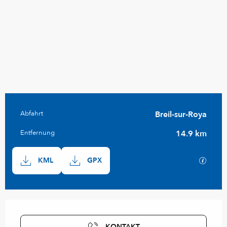
Praktische Informationen
Abfahrt
Breil-sur-Roya
Entfernung
14.9 km
Dokumentation
Mit GP
KML
GPX
Öffnungszeiten & Kontaktdaten
KONTAKT