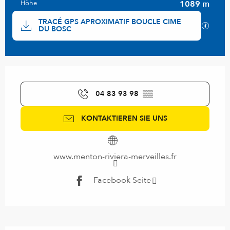
Höhe
1089 m
Dokumentation
TRACÉ GPS APROXIMATIF BOUCLE CIME
Mit GP
DU BOSC
Öffnungszeiten & Kontaktdaten
04 83 93 98
▒▒
KONTAKTIEREN SIE UNS
www.menton-riviera-merveilles.fr
Facebook Seite