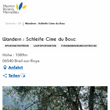
Aller
au
contenu
principal
Startseite – DE
Wandern : Schleife Cime du Bosc
Wandern : Schleife Cime du Bosc
SPORTAKTIVITÄTEN
LAUFSPORTARTEN
FUSSWANDERUNGSSTRECKE
Höhe : 1089m
06540 Breil-sur-Roya
Anfahrt
Ajouter aux favoris
Teilen