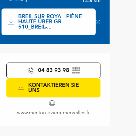
12.8 km
Dokumentation
BREIL-SUR-ROYA - PIÈNE
HAUTE ÜBER GR
Mit GPX / KML-Da
510_BREIL-...
Öffnungszeiten & Kontaktd
04 83 93 98
▒▒
KONTAKTIEREN SIE
UNS
www.menton-riviera-merveilles.fr