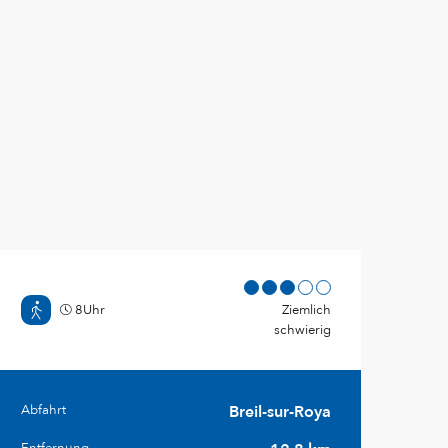
8Uhr
Ziemlich
schwierig
Abfahrt
Breil-sur-Roya
Praktische Informationen
Entfernung