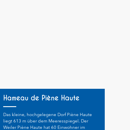
Hameau de Piène Haute
Das kleine, hochgelegene Dorf Piène Haute
liegt 613 m über dem Meeresspiegel. Der
Weiler Piène Haute hat 60 Einwohner im