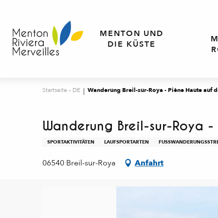
Aller
au
contenu
MENTON UND
M
principal
DIE KÜSTE
R
Startseite – DE
Wanderung Breil-sur-Roya - Piène Haute auf
Wanderung Breil-sur-Roya -
SPORTAKTIVITÄTEN
LAUFSPORTARTEN
FUSSWANDERUNGSSTRE
06540 Breil-sur-Roya
Anfahrt