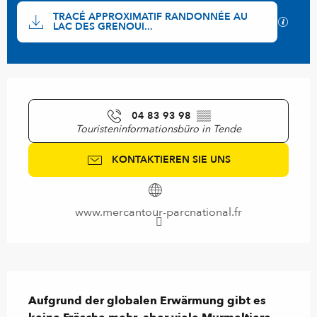
Dokumentation
TRACÉ APPROXIMATIF RANDONNÉE AU
Mit GP
LAC DES GRENOUI...
Öffnungszeiten & Kontaktdaten
04 83 93 98
▒▒
Touristeninformationsbüro in Tende
KONTAKTIEREN SIE UNS
www.mercantour-parcnational.fr
Beschreibung
Aufgrund der globalen Erwärmung gibt es 