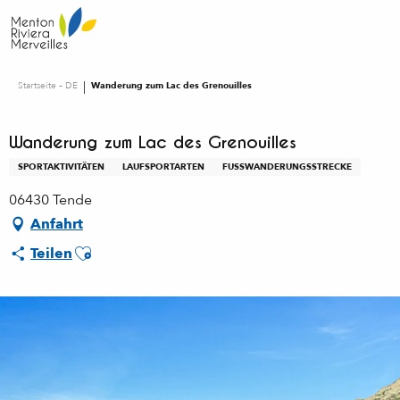
Aller
au
contenu
principal
Startseite – DE
Wanderung zum Lac des Grenouilles
Wanderung zum Lac des Grenouilles
SPORTAKTIVITÄTEN
LAUFSPORTARTEN
FUSSWANDERUNGSSTRECKE
06430 Tende
Anfahrt
Ajouter aux favoris
Teilen