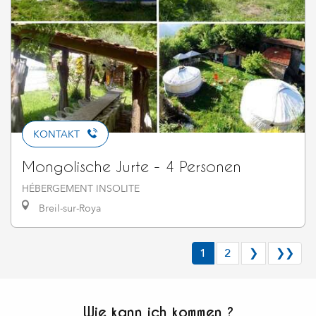
KONTAKT
Mongolische Jurte - 4 Personen
HÉBERGEMENT INSOLITE
Breil-sur-Roya
1
2
❯
❯❯
Wie kann ich kommen ?