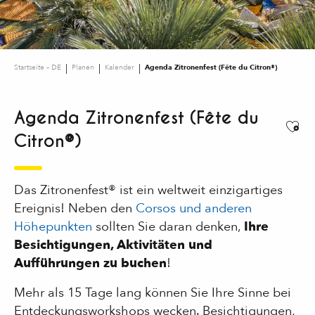
Startseite – DE
Planen
Kalender
Agenda Zitronenfest (Fête du Citron®)
Agenda Zitronenfest (Fête du
Ajou
Citron®)
Das Zitronenfest® ist ein weltweit einzigartiges
Ereignis! Neben den
Corsos und anderen
Höhepunkten
sollten Sie daran denken,
Ihre
Besichtigungen, Aktivitäten und
Aufführungen zu buchen
!
Mehr als 15 Tage lang können Sie Ihre Sinne bei
Entdeckungsworkshops wecken. Besichtigungen,