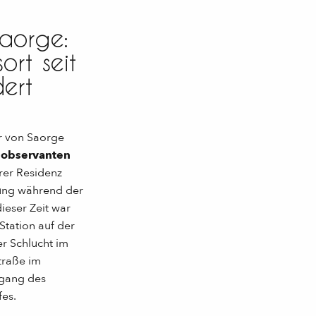
Saorge:
sort seit
ert
r von Saorge
 observanten
hrer Residenz
ung während der
ieser Zeit war
Station auf der
r Schlucht im
traße im
rgang des
es.