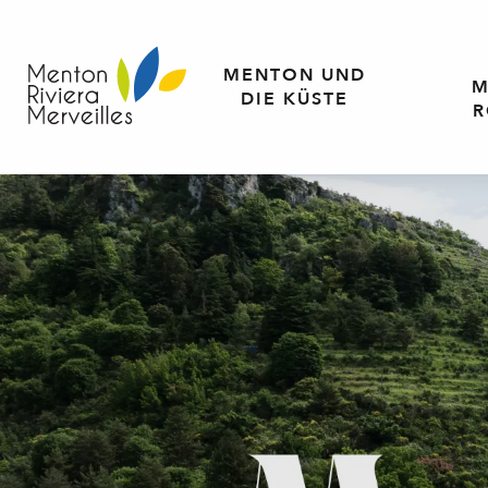
Aller
au
contenu
MENTON UND
M
principal
DIE KÜSTE
R