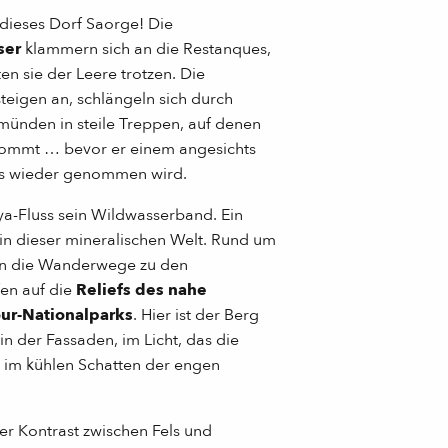
, dieses Dorf Saorge! Die
ser
klammern sich an die Restanques,
ten sie der Leere trotzen. Die
teigen an, schlängeln sich durch
münden in steile Treppen, auf denen
ommt … bevor er einem angesichts
ls wieder genommen wird.
ya-Fluss sein Wildwasserband. Ein
n dieser mineralischen Welt. Rund um
en die Wanderwege zu den
en auf die
Reliefs des nahe
ur-Nationalparks
. Hier ist der Berg
in der Fassaden, im Licht, das die
 im kühlen Schatten der engen
ger Kontrast zwischen Fels und