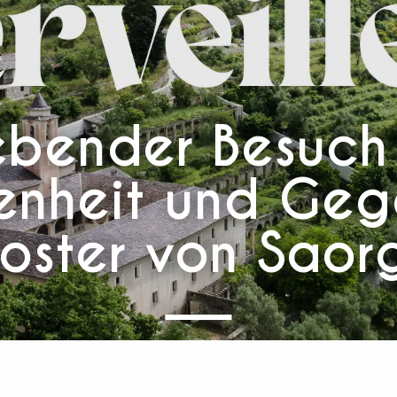
ebender Besuch
nheit und Geg
loster von Saor