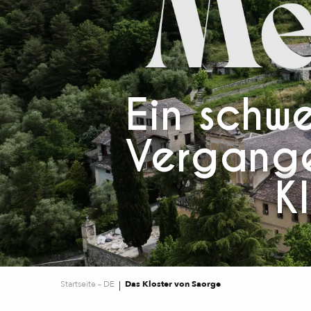
Ein schw
Vergange
K
Startseite – DE
Das Kloster von Saorge